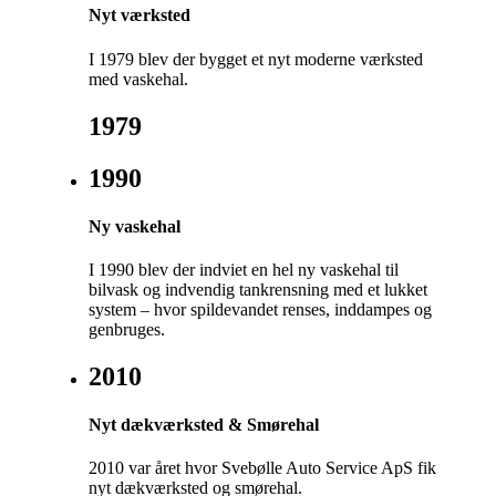
Nyt værksted
I 1979 blev der bygget et nyt moderne værksted
med vaskehal.
1979
1990
Ny vaskehal
I 1990 blev der indviet en hel ny vaskehal til
bilvask og indvendig tankrensning med et lukket
system – hvor spildevandet renses, inddampes og
genbruges.
2010
Nyt dækværksted & Smørehal
2010 var året hvor Svebølle Auto Service ApS fik
nyt dækværksted og smørehal.